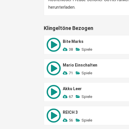
herunterladen.
Klingeltöne Bezogen
Bite Marks
38
Spiele
Mario Einschalten
71
Spiele
Akku Leer
67
Spiele
REICH 3
56
Spiele