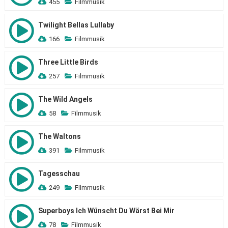
455
Filmmusik
Twilight Bellas Lullaby
166
Filmmusik
Three Little Birds
257
Filmmusik
The Wild Angels
58
Filmmusik
The Waltons
391
Filmmusik
Tagesschau
249
Filmmusik
Superboys Ich Wünscht Du Wärst Bei Mir
78
Filmmusik