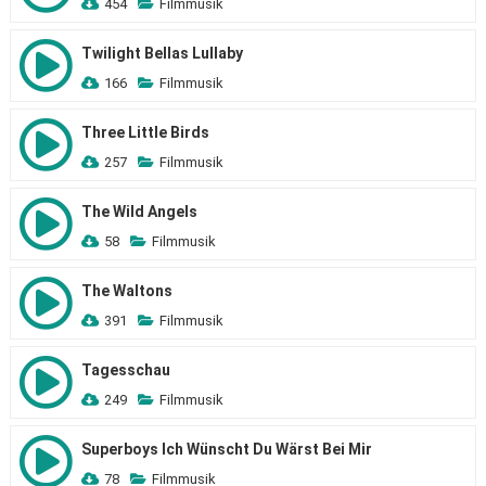
454
Filmmusik
Twilight Bellas Lullaby
166
Filmmusik
Three Little Birds
257
Filmmusik
The Wild Angels
58
Filmmusik
The Waltons
391
Filmmusik
Tagesschau
249
Filmmusik
Superboys Ich Wünscht Du Wärst Bei Mir
78
Filmmusik