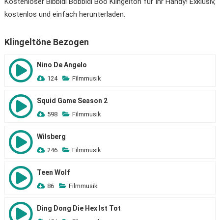
Kostenloser Bibbidi Bobbidi Boo Klingelton für Ihr Handy! Exklusiv,
kostenlos und einfach herunterladen.
Klingeltöne Bezogen
Nino De Angelo
124
Filmmusik
Squid Game Season 2
598
Filmmusik
Wilsberg
246
Filmmusik
Teen Wolf
86
Filmmusik
Ding Dong Die Hex Ist Tot