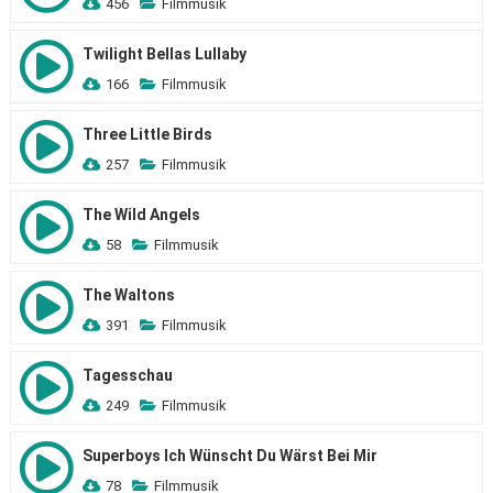
456
Filmmusik
Twilight Bellas Lullaby
166
Filmmusik
Three Little Birds
257
Filmmusik
The Wild Angels
58
Filmmusik
The Waltons
391
Filmmusik
Tagesschau
249
Filmmusik
Superboys Ich Wünscht Du Wärst Bei Mir
78
Filmmusik