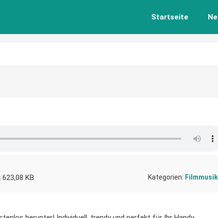
Startseite
Ne
623,08 KB
Kategorien:
Filmmusik
enlos herunter! Individuell, trendy und perfekt für Ihr Handy.