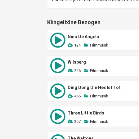
Klingeltöne Bezogen
Nino De Angelo
124
Filmmusik
Wilsberg
246
Filmmusik
Ding Dong Die Hex Ist Tot
456
Filmmusik
Three Little Birds
257
Filmmusik
The Waltons