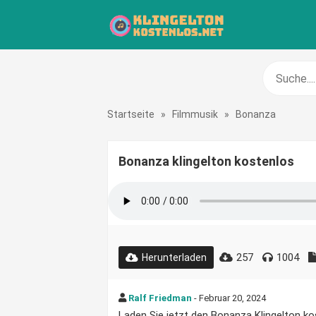
Startseite
»
Filmmusik
»
Bonanza
Bonanza klingelton kostenlos
257
1004
Herunterladen
Ralf Friedman
- Februar 20, 2024
Laden Sie jetzt den Bonanza Klingelton kost