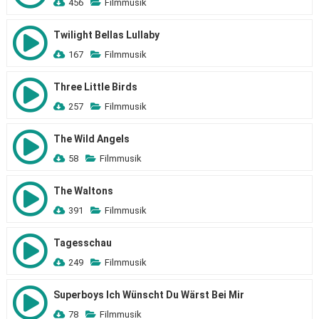
456
Filmmusik
Twilight Bellas Lullaby
167
Filmmusik
Three Little Birds
257
Filmmusik
The Wild Angels
58
Filmmusik
The Waltons
391
Filmmusik
Tagesschau
249
Filmmusik
Superboys Ich Wünscht Du Wärst Bei Mir
78
Filmmusik