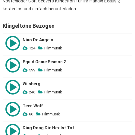
Kostenloser Colt Seavers Klingelton für Ihr Handy! Exklusiv,
kostenlos und einfach herunterladen.
Klingeltöne Bezogen
Nino De Angelo
124
Filmmusik
Squid Game Season 2
599
Filmmusik
Wilsberg
246
Filmmusik
Teen Wolf
86
Filmmusik
Ding Dong Die Hex Ist Tot