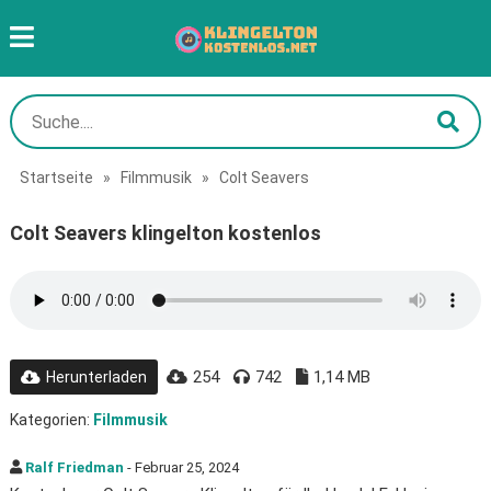
Startseite
»
Filmmusik
»
Colt Seavers
Colt Seavers klingelton kostenlos
254
742
1,14 MB
Herunterladen
Kategorien:
Filmmusik
Ralf Friedman
- Februar 25, 2024