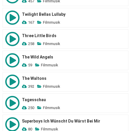
457
Filmmusik
Twilight Bellas Lullaby
167
Filmmusik
Three Little Birds
258
Filmmusik
The Wild Angels
59
Filmmusik
The Waltons
392
Filmmusik
Tagesschau
250
Filmmusik
Superboys Ich Wünscht Du Wärst Bei Mir
80
Filmmusik