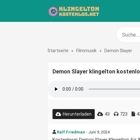
Startseite
»
Filmmusik
»
Demon Slayer
Demon Slayer klingelton kostenl
43
723
4
Herunterladen
Ralf Friedman
- Juni 9, 2024
Kostenloser Demon Slayer Klingelton für Ih