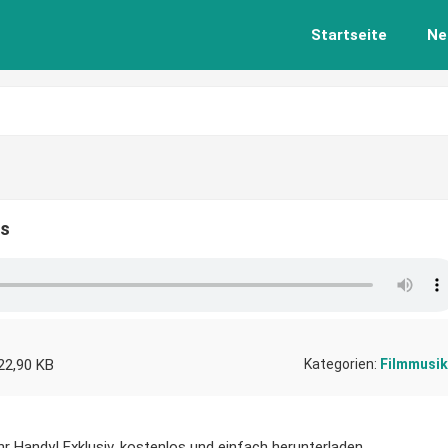
Startseite
Ne
os
22,90 KB
Kategorien:
Filmmusik
r Handy! Exklusiv, kostenlos und einfach herunterladen.