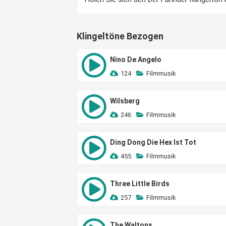
Klingeltöne Bezogen
Nino De Angelo
124
Filmmusik
Wilsberg
246
Filmmusik
Ding Dong Die Hex Ist Tot
455
Filmmusik
Three Little Birds
257
Filmmusik
The Waltons