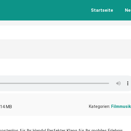
Startseite
Ne
,14 MB
Kategorien:
Filmmusik
ostenlos für Ihr Handy! Perfekter Klang für Ihr mobiles Erlebnis.