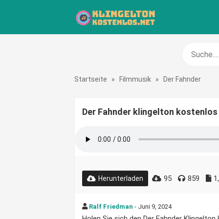
Startseite
»
Filmmusik
»
Der Fahnder
Der Fahnder klingelton kostenlos
95
859
1
Herunterladen
Ralf Friedman
- Juni 9, 2024
Holen Sie sich den Der Fahnder Klingelton k