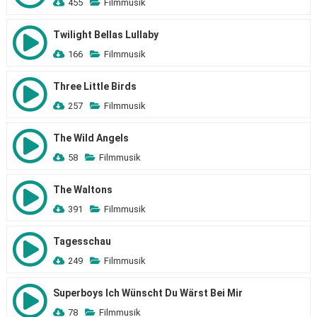
455
Filmmusik
Twilight Bellas Lullaby
166
Filmmusik
Three Little Birds
257
Filmmusik
The Wild Angels
58
Filmmusik
The Waltons
391
Filmmusik
Tagesschau
249
Filmmusik
Superboys Ich Wünscht Du Wärst Bei Mir
78
Filmmusik