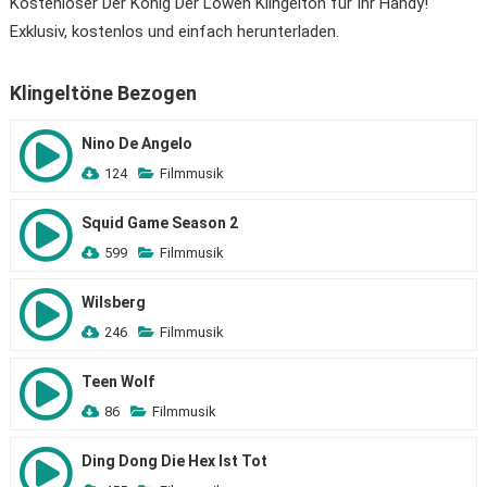
Kostenloser Der König Der Löwen Klingelton für Ihr Handy!
Exklusiv, kostenlos und einfach herunterladen.
Klingeltöne Bezogen
Nino De Angelo
124
Filmmusik
Squid Game Season 2
599
Filmmusik
Wilsberg
246
Filmmusik
Teen Wolf
86
Filmmusik
Ding Dong Die Hex Ist Tot