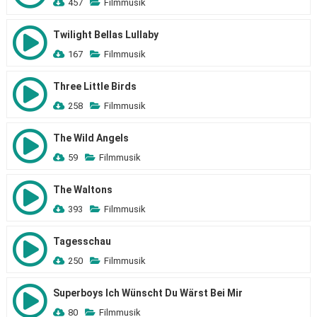
457
Filmmusik
Twilight Bellas Lullaby
167
Filmmusik
Three Little Birds
258
Filmmusik
The Wild Angels
59
Filmmusik
The Waltons
393
Filmmusik
Tagesschau
250
Filmmusik
Superboys Ich Wünscht Du Wärst Bei Mir
80
Filmmusik