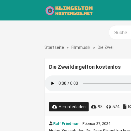
Startseite
»
Filmmusik
»
Die Zwei
Die Zwei klingelton kostenlos
98
574
5
Herunterladen
Ralf Friedman
- Februar 27, 2024
Holen Sie sich den Die Zwei Klingelton kost