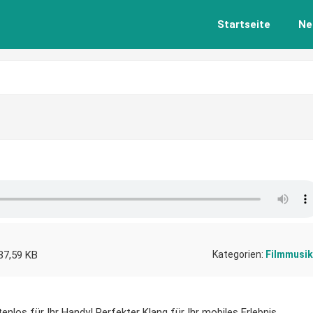
Startseite
Ne
37,59 KB
Kategorien:
Filmmusik
enlos für Ihr Handy! Perfekter Klang für Ihr mobiles Erlebnis.