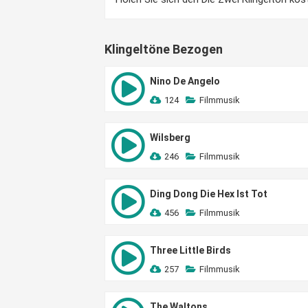
Klingeltöne Bezogen
Nino De Angelo
124
Filmmusik
Wilsberg
246
Filmmusik
Ding Dong Die Hex Ist Tot
456
Filmmusik
Three Little Birds
257
Filmmusik
The Waltons