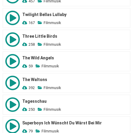
457
Filmmusik
Twilight Bellas Lullaby
167
Filmmusik
Three Little Birds
258
Filmmusik
The Wild Angels
59
Filmmusik
The Waltons
392
Filmmusik
Tagesschau
250
Filmmusik
Superboys Ich Wünscht Du Wärst Bei Mir
79
Filmmusik