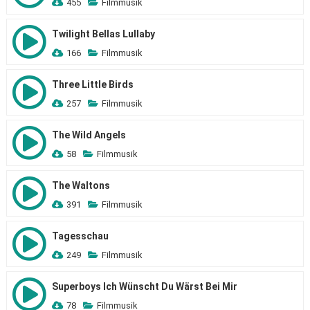
455
Filmmusik
Twilight Bellas Lullaby
166
Filmmusik
Three Little Birds
257
Filmmusik
The Wild Angels
58
Filmmusik
The Waltons
391
Filmmusik
Tagesschau
249
Filmmusik
Superboys Ich Wünscht Du Wärst Bei Mir
78
Filmmusik