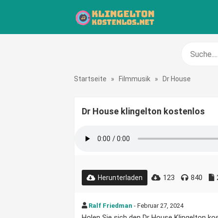
Startseite
»
Filmmusik
»
Dr House
Dr House klingelton kostenlos
123
840
Herunterladen
Ralf Friedman
- Februar 27, 2024
Holen Sie sich den Dr House Klingelton kos