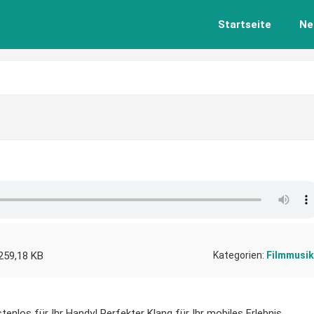
Startseite
Ne
259,18 KB
Kategorien:
Filmmusik
tenlos für Ihr Handy! Perfekter Klang für Ihr mobiles Erlebnis.