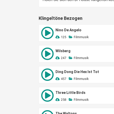
Klingeltöne Bezogen
Nino De Angelo
125
Filmmusik
Wilsberg
247
Filmmusik
Ding Dong Die Hex Ist Tot
457
Filmmusik
Three Little Birds
258
Filmmusik
The Waltons