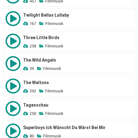
457
Filmmusik
Twilight Bellas Lullaby
167
Filmmusik
Three Little Birds
258
Filmmusik
The Wild Angels
59
Filmmusik
The Waltons
392
Filmmusik
Tagesschau
250
Filmmusik
Superboys Ich Wünscht Du Wärst Bei Mir
80
Filmmusik