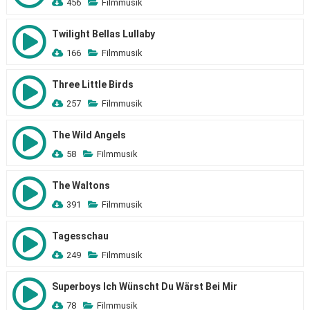
456
Filmmusik
Twilight Bellas Lullaby
166
Filmmusik
Three Little Birds
257
Filmmusik
The Wild Angels
58
Filmmusik
The Waltons
391
Filmmusik
Tagesschau
249
Filmmusik
Superboys Ich Wünscht Du Wärst Bei Mir
78
Filmmusik