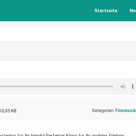
Startseite
Ne
65,35 KB
Kategorien:
Filmmusik
stenlos für Ihr Handy! Perfekter Klang für Ihr mobiles Erlebnis.