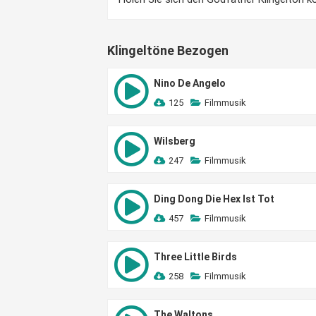
Klingeltöne Bezogen
Nino De Angelo
125
Filmmusik
Wilsberg
247
Filmmusik
Ding Dong Die Hex Ist Tot
457
Filmmusik
Three Little Birds
258
Filmmusik
The Waltons