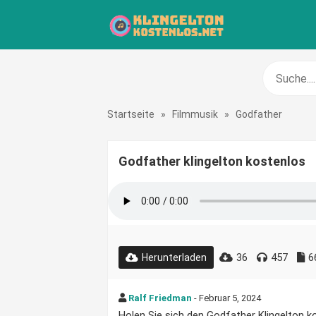
Startseite
»
Filmmusik
»
Godfather
Godfather klingelton kostenlos
36
457
6
Herunterladen
Ralf Friedman
- Februar 5, 2024
Holen Sie sich den Godfather Klingelton ko