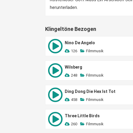
herunterladen.
Klingeltöne Bezogen
Nino De Angelo
126
Filmmusik
Wilsberg
248
Filmmusik
Ding Dong Die Hex Ist Tot
458
Filmmusik
Three Little Birds
260
Filmmusik