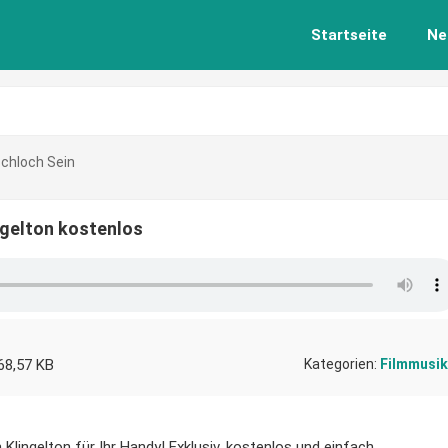
Startseite
Ne
schloch Sein
ngelton kostenlos
68,57 KB
Kategorien:
Filmmusik
Klingelton für Ihr Handy! Exklusiv, kostenlos und einfach