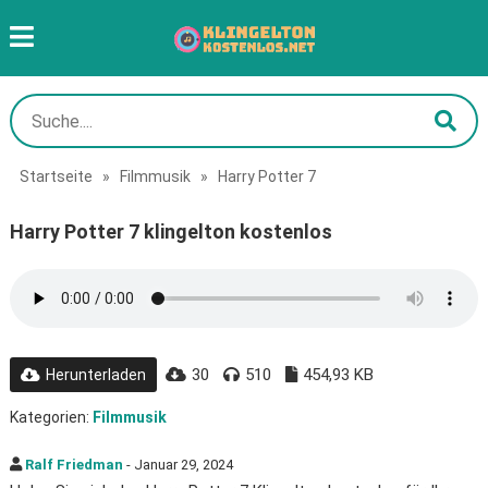
Startseite
»
Filmmusik
»
Harry Potter 7
Harry Potter 7 klingelton kostenlos
30
510
454,93 KB
Herunterladen
Kategorien:
Filmmusik
Ralf Friedman
- Januar 29, 2024