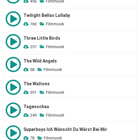
456
Filmmusik
Twilight Bellas Lullaby
166
Filmmusik
Three Little Birds
257
Filmmusik
The Wild Angels
58
Filmmusik
The Waltons
391
Filmmusik
Tagesschau
249
Filmmusik
Superboys Ich Wünscht Du Wärst Bei Mir
78
Filmmusik