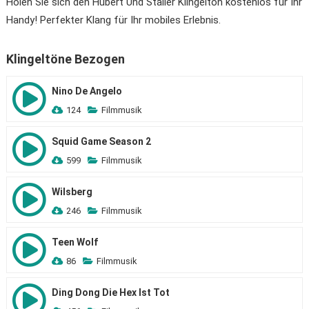
Holen Sie sich den Hubert Und Staller Klingelton kostenlos für Ihr
Handy! Perfekter Klang für Ihr mobiles Erlebnis.
Klingeltöne Bezogen
Nino De Angelo
124
Filmmusik
Squid Game Season 2
599
Filmmusik
Wilsberg
246
Filmmusik
Teen Wolf
86
Filmmusik
Ding Dong Die Hex Ist Tot