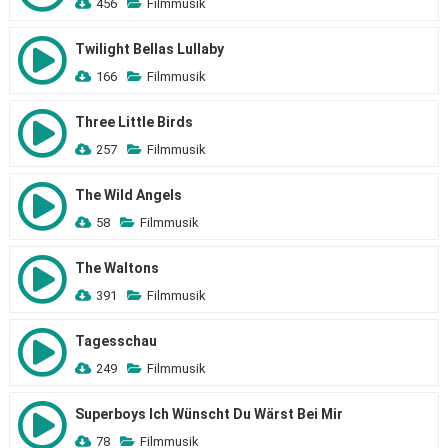
456
Filmmusik
Twilight Bellas Lullaby
166
Filmmusik
Three Little Birds
257
Filmmusik
The Wild Angels
58
Filmmusik
The Waltons
391
Filmmusik
Tagesschau
249
Filmmusik
Superboys Ich Wünscht Du Wärst Bei Mir
78
Filmmusik