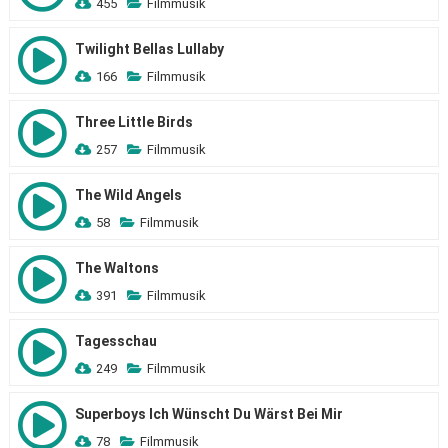
455
Filmmusik
Twilight Bellas Lullaby
166
Filmmusik
Three Little Birds
257
Filmmusik
The Wild Angels
58
Filmmusik
The Waltons
391
Filmmusik
Tagesschau
249
Filmmusik
Superboys Ich Wünscht Du Wärst Bei Mir
78
Filmmusik