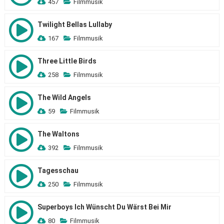
457
Filmmusik
Twilight Bellas Lullaby
167
Filmmusik
Three Little Birds
258
Filmmusik
The Wild Angels
59
Filmmusik
The Waltons
392
Filmmusik
Tagesschau
250
Filmmusik
Superboys Ich Wünscht Du Wärst Bei Mir
80
Filmmusik