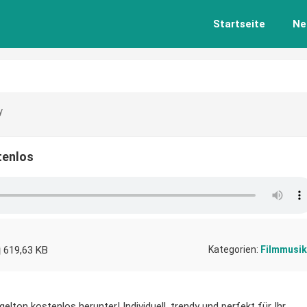
Startseite
Ne
y
tenlos
619,63 KB
Kategorien:
Filmmusik
elton kostenlos herunter! Individuell, trendy und perfekt für Ihr