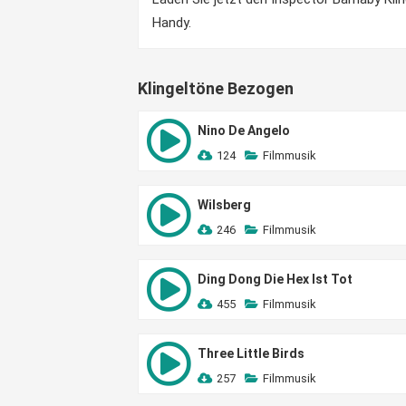
Handy.
Klingeltöne Bezogen
Nino De Angelo
124
Filmmusik
Wilsberg
246
Filmmusik
Ding Dong Die Hex Ist Tot
455
Filmmusik
Three Little Birds
257
Filmmusik