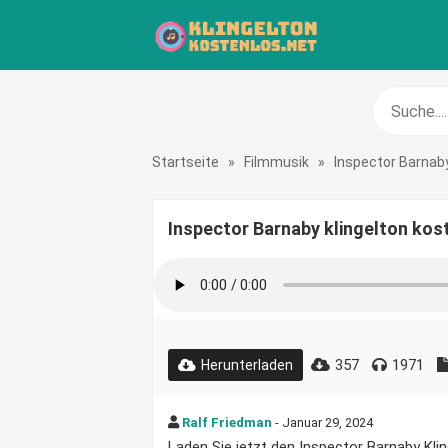
Startseite
»
Filmmusik
»
Inspector Barnab
Inspector Barnaby klingelton kos
357
1971
Herunterladen
Ralf Friedman
- Januar 29, 2024
Laden Sie jetzt den Inspector Barnaby Kling