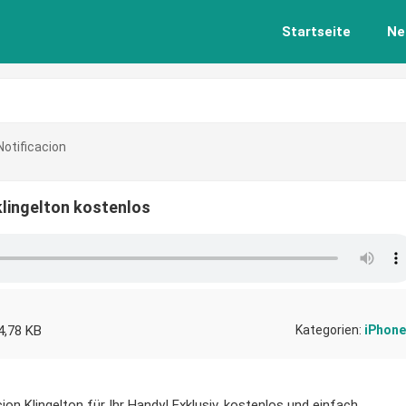
Startseite
Ne
otificacion
klingelton kostenlos
4,78 KB
Kategorien:
iPhone
on Klingelton für Ihr Handy! Exklusiv, kostenlos und einfach