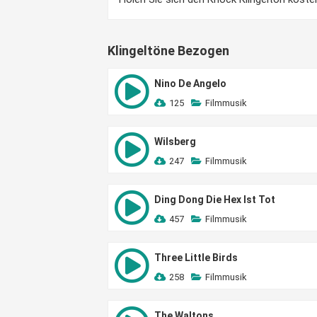
Klingeltöne Bezogen
Nino De Angelo
125
Filmmusik
Wilsberg
247
Filmmusik
Ding Dong Die Hex Ist Tot
457
Filmmusik
Three Little Birds
258
Filmmusik
The Waltons