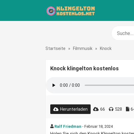
Startseite
»
Filmmusik
»
Knock
Knock klingelton kostenlos
66
528
6
Herunterladen
Ralf Friedman
- Februar 18, 2024
Holen Sie sich den Knock Klingelton kosten