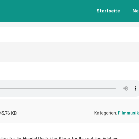
Startseite
Ne
45,76 KB
Kategorien:
Filmmusik
los für Ihr Handy! Perfekter Klang für Ihr mobiles Erlebnis.