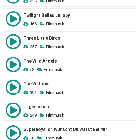
455
Filmmusik
Twilight Bellas Lullaby
166
Filmmusik
Three Little Birds
257
Filmmusik
The Wild Angels
58
Filmmusik
The Waltons
391
Filmmusik
Tagesschau
249
Filmmusik
Superboys Ich Wünscht Du Wärst Bei Mir
78
Filmmusik