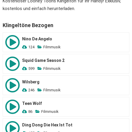
Kostenloser Looney Toons Klingelton für Ihr Handy! Exklusiv,
kostenlos und einfach herunterladen.
Klingeltöne Bezogen
Nino De Angelo
124
Filmmusik
Squid Game Season 2
599
Filmmusik
Wilsberg
246
Filmmusik
Teen Wolf
86
Filmmusik
Ding Dong Die Hex Ist Tot