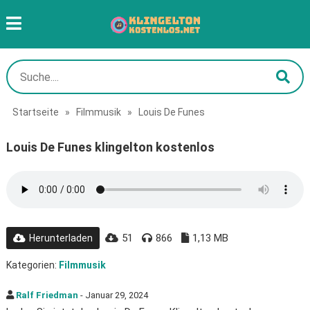
Startseite
»
Filmmusik
»
Louis De Funes
Louis De Funes klingelton kostenlos
51
866
1,13 MB
Herunterladen
Kategorien:
Filmmusik
Ralf Friedman
- Januar 29, 2024