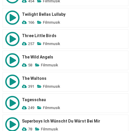
454
Filmmusik
Twilight Bellas Lullaby
166
Filmmusik
Three Little Birds
257
Filmmusik
The Wild Angels
58
Filmmusik
The Waltons
391
Filmmusik
Tagesschau
249
Filmmusik
Superboys Ich Wünscht Du Wärst Bei Mir
78
Filmmusik