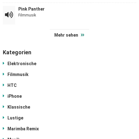
Pink Panther
Filmmusik
Mehr sehen
Kategorien
Elektronische
Filmmusik
HTC
iPhone
Klassische
Lustige
Marimba Remix