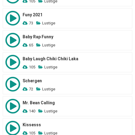
105
Lustige
Funy 2021
73
Lustige
Baby Rap Funny
65
Lustige
Baby Laugh Chiki Chiki Laka
105
Lustige
Schergen
72
Lustige
Mr. Bean Calling
140
Lustige
Kissesss
105
Lustige