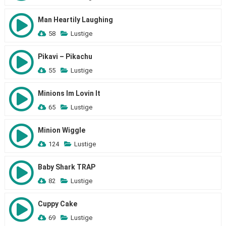
Man Heartily Laughing
58
Lustige
Pikavi – Pikachu
55
Lustige
Minions Im Lovin It
65
Lustige
Minion Wiggle
124
Lustige
Baby Shark TRAP
82
Lustige
Cuppy Cake
69
Lustige