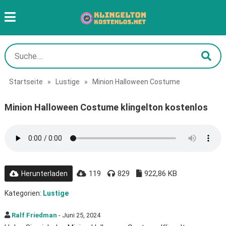
Startseite
»
Lustige
»
Minion Halloween Costume
Minion Halloween Costume klingelton kostenlos
119
829
922,86 KB
Herunterladen
Kategorien:
Lustige
Ralf Friedman
- Juni 25, 2024