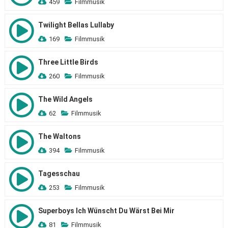
459
Filmmusik
Twilight Bellas Lullaby
169
Filmmusik
Three Little Birds
260
Filmmusik
The Wild Angels
62
Filmmusik
The Waltons
394
Filmmusik
Tagesschau
253
Filmmusik
Superboys Ich Wünscht Du Wärst Bei Mir
81
Filmmusik