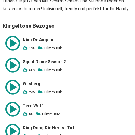
Laden Sie jetzt den Mit Schirm Scham Und Melone Klingelton
kostenlos herunter! Individuell, trendy und perfekt für Ihr Handy.
Klingeltöne Bezogen
Nino De Angelo
128
Filmmusik
Squid Game Season 2
603
Filmmusik
Wilsberg
249
Filmmusik
Teen Wolf
88
Filmmusik
Ding Dong Die Hex Ist Tot