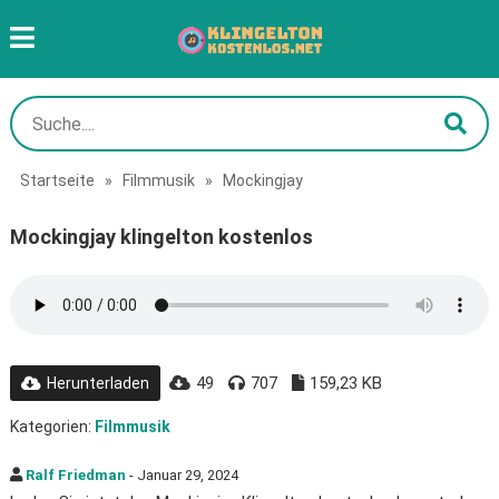
Startseite
»
Filmmusik
»
Mockingjay
Mockingjay klingelton kostenlos
49
707
159,23 KB
Herunterladen
Kategorien:
Filmmusik
Ralf Friedman
- Januar 29, 2024