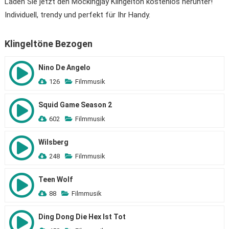
Laden Sie jetzt den Mockingjay Klingelton kostenlos herunter!
Individuell, trendy und perfekt für Ihr Handy.
Klingeltöne Bezogen
Nino De Angelo
126
Filmmusik
Squid Game Season 2
602
Filmmusik
Wilsberg
248
Filmmusik
Teen Wolf
88
Filmmusik
Ding Dong Die Hex Ist Tot