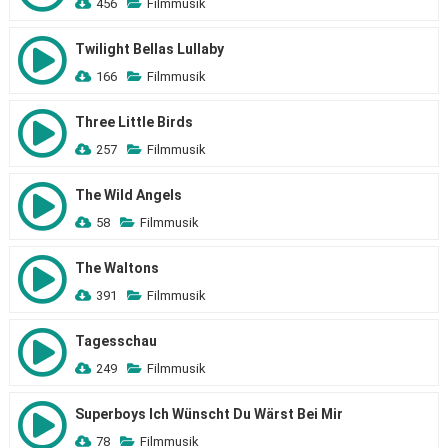
456
Filmmusik
Twilight Bellas Lullaby
166
Filmmusik
Three Little Birds
257
Filmmusik
The Wild Angels
58
Filmmusik
The Waltons
391
Filmmusik
Tagesschau
249
Filmmusik
Superboys Ich Wünscht Du Wärst Bei Mir
78
Filmmusik