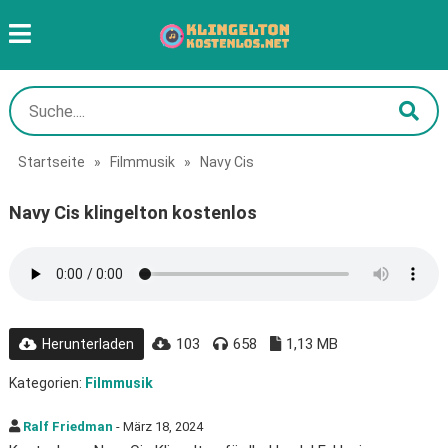
Startseite
»
Filmmusik
»
Navy Cis
Navy Cis klingelton kostenlos
103
658
1,13 MB
Herunterladen
Kategorien:
Filmmusik
Ralf Friedman
- März 18, 2024