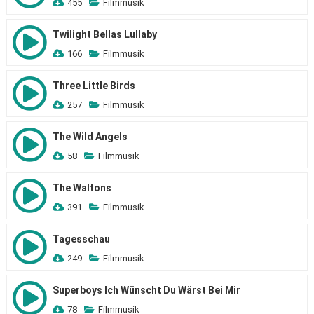
455
Filmmusik
Twilight Bellas Lullaby
166
Filmmusik
Three Little Birds
257
Filmmusik
The Wild Angels
58
Filmmusik
The Waltons
391
Filmmusik
Tagesschau
249
Filmmusik
Superboys Ich Wünscht Du Wärst Bei Mir
78
Filmmusik