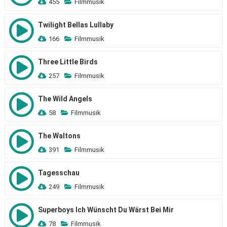
455
Filmmusik
Twilight Bellas Lullaby
166
Filmmusik
Three Little Birds
257
Filmmusik
The Wild Angels
58
Filmmusik
The Waltons
391
Filmmusik
Tagesschau
249
Filmmusik
Superboys Ich Wünscht Du Wärst Bei Mir
78
Filmmusik