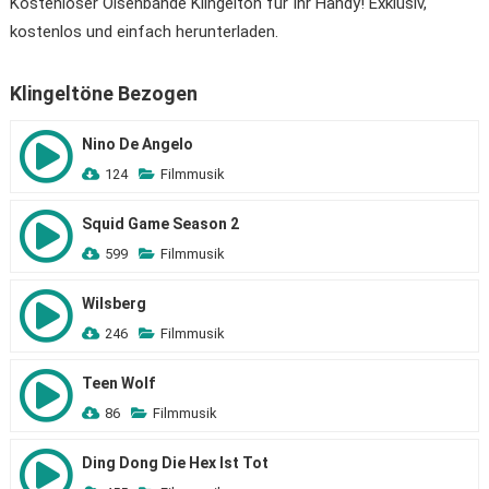
Kostenloser Olsenbande Klingelton für Ihr Handy! Exklusiv,
kostenlos und einfach herunterladen.
Klingeltöne Bezogen
Nino De Angelo
124
Filmmusik
Squid Game Season 2
599
Filmmusik
Wilsberg
246
Filmmusik
Teen Wolf
86
Filmmusik
Ding Dong Die Hex Ist Tot