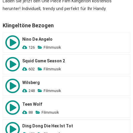
Laden Sie jetzt den One Piece Film Klingelton kostenlos
herunter! Individuell, trendy und perfekt für Ihr Handy.
Klingeltöne Bezogen
Nino De Angelo
126
Filmmusik
Squid Game Season 2
602
Filmmusik
Wilsberg
248
Filmmusik
Teen Wolf
88
Filmmusik
Ding Dong Die Hex Ist Tot