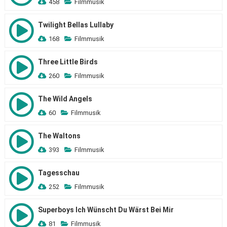
458
Filmmusik
Twilight Bellas Lullaby
168
Filmmusik
Three Little Birds
260
Filmmusik
The Wild Angels
60
Filmmusik
The Waltons
393
Filmmusik
Tagesschau
252
Filmmusik
Superboys Ich Wünscht Du Wärst Bei Mir
81
Filmmusik