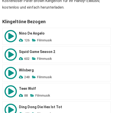
Kostenloser Pater Brown Klingelton für Ihr Handy! Exklusiv,
kostenlos und einfach herunterladen.
Klingeltöne Bezogen
Nino De Angelo
126
Filmmusik
Squid Game Season 2
602
Filmmusik
Wilsberg
248
Filmmusik
Teen Wolf
88
Filmmusik
Ding Dong Die Hex Ist Tot