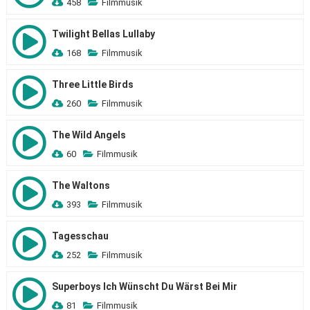
458
Filmmusik
Twilight Bellas Lullaby
168
Filmmusik
Three Little Birds
260
Filmmusik
The Wild Angels
60
Filmmusik
The Waltons
393
Filmmusik
Tagesschau
252
Filmmusik
Superboys Ich Wünscht Du Wärst Bei Mir
81
Filmmusik