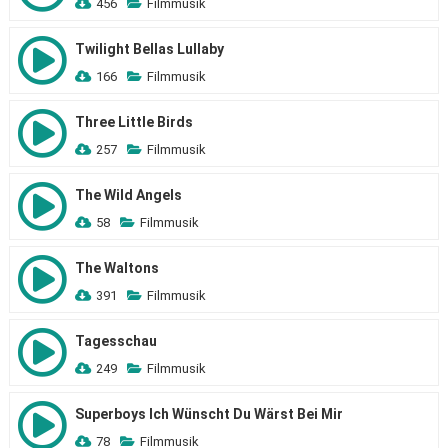
456
Filmmusik
Twilight Bellas Lullaby
166
Filmmusik
Three Little Birds
257
Filmmusik
The Wild Angels
58
Filmmusik
The Waltons
391
Filmmusik
Tagesschau
249
Filmmusik
Superboys Ich Wünscht Du Wärst Bei Mir
78
Filmmusik