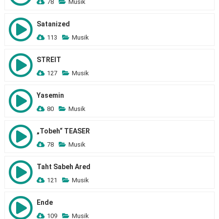
78
Musik
Satanized
113
Musik
STREIT
127
Musik
Yasemin
80
Musik
„Tobeh“ TEASER
78
Musik
Taht Sabeh Ared
121
Musik
Ende
109
Musik