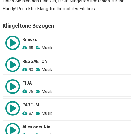
Holen Sie sich den Rich Girl, It Girl Klingelton kostenlos für Ihr
Handy! Perfekter Klang für Ihr mobiles Erlebnis.
Klingeltöne Bezogen
Knacks
85
Musik
REGGAETON
90
Musik
PIJA
76
Musik
PARFUM
87
Musik
Alles oder Nix