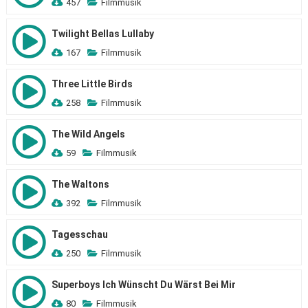
457
Filmmusik
Twilight Bellas Lullaby
167
Filmmusik
Three Little Birds
258
Filmmusik
The Wild Angels
59
Filmmusik
The Waltons
392
Filmmusik
Tagesschau
250
Filmmusik
Superboys Ich Wünscht Du Wärst Bei Mir
80
Filmmusik