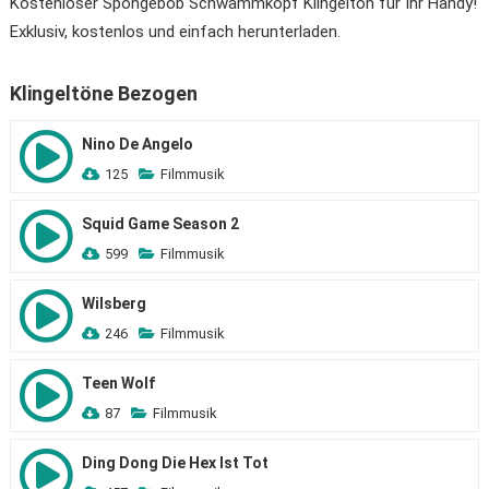
Kostenloser Spongebob Schwammkopf Klingelton für Ihr Handy!
Exklusiv, kostenlos und einfach herunterladen.
Klingeltöne Bezogen
Nino De Angelo
125
Filmmusik
Squid Game Season 2
599
Filmmusik
Wilsberg
246
Filmmusik
Teen Wolf
87
Filmmusik
Ding Dong Die Hex Ist Tot