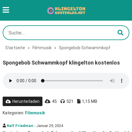
Startseite
»
Filmmusik
»
Spongebob Schwammkopf
Spongebob Schwammkopf klingelton kostenlos
45
521
1,15 MB
Herunterladen
Kategorien:
Filmmusik
Ralf Friedman
- Januar 29, 2024