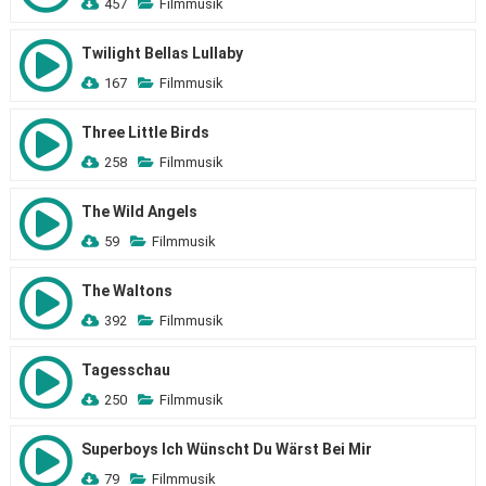
457
Filmmusik
Twilight Bellas Lullaby
167
Filmmusik
Three Little Birds
258
Filmmusik
The Wild Angels
59
Filmmusik
The Waltons
392
Filmmusik
Tagesschau
250
Filmmusik
Superboys Ich Wünscht Du Wärst Bei Mir
79
Filmmusik