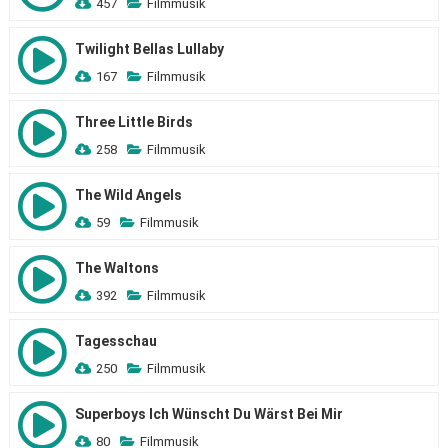
457
Filmmusik
Twilight Bellas Lullaby
167
Filmmusik
Three Little Birds
258
Filmmusik
The Wild Angels
59
Filmmusik
The Waltons
392
Filmmusik
Tagesschau
250
Filmmusik
Superboys Ich Wünscht Du Wärst Bei Mir
80
Filmmusik