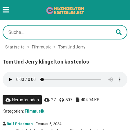
Startseite
»
Filmmusik
»
Tom Und Jerry
Tom Und Jerry klingelton kostenlos
27
507
404,94 KB
Herunterladen
Kategorien:
Filmmusik
Ralf Friedman
- Februar 5, 2024