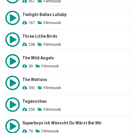
457
Filmmusik
Twilight Bellas Lullaby
167
Filmmusik
Three Little Birds
258
Filmmusik
The Wild Angels
59
Filmmusik
The Waltons
392
Filmmusik
Tagesschau
250
Filmmusik
Superboys Ich Wünscht Du Wärst Bei Mir
79
Filmmusik