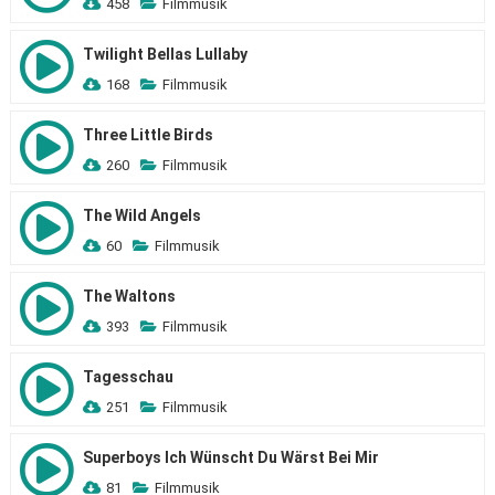
458
Filmmusik
Twilight Bellas Lullaby
168
Filmmusik
Three Little Birds
260
Filmmusik
The Wild Angels
60
Filmmusik
The Waltons
393
Filmmusik
Tagesschau
251
Filmmusik
Superboys Ich Wünscht Du Wärst Bei Mir
81
Filmmusik