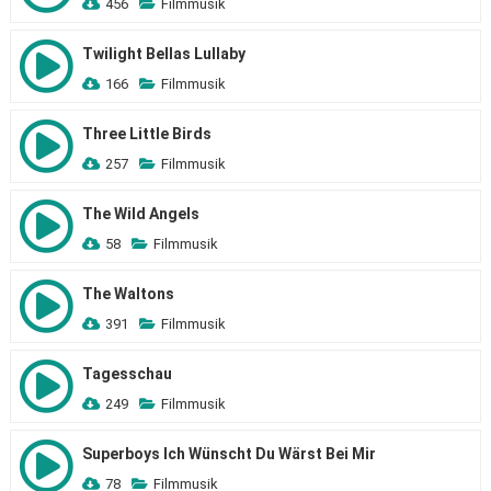
456
Filmmusik
Twilight Bellas Lullaby
166
Filmmusik
Three Little Birds
257
Filmmusik
The Wild Angels
58
Filmmusik
The Waltons
391
Filmmusik
Tagesschau
249
Filmmusik
Superboys Ich Wünscht Du Wärst Bei Mir
78
Filmmusik