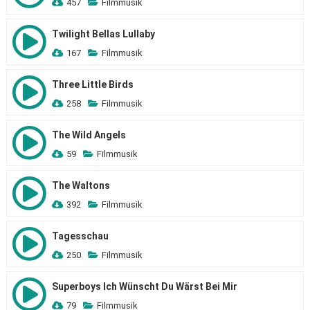
457
Filmmusik
Twilight Bellas Lullaby
167
Filmmusik
Three Little Birds
258
Filmmusik
The Wild Angels
59
Filmmusik
The Waltons
392
Filmmusik
Tagesschau
250
Filmmusik
Superboys Ich Wünscht Du Wärst Bei Mir
79
Filmmusik