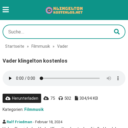
Startseite
»
Filmmusik
»
Vader
Vader klingelton kostenlos
75
502
304,94 KB
Herunterladen
Kategorien:
Filmmusik
Ralf Friedman
- Februar 18, 2024