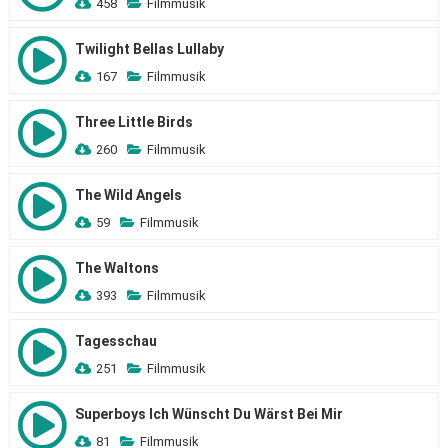
458
Filmmusik
Twilight Bellas Lullaby
167
Filmmusik
Three Little Birds
260
Filmmusik
The Wild Angels
59
Filmmusik
The Waltons
393
Filmmusik
Tagesschau
251
Filmmusik
Superboys Ich Wünscht Du Wärst Bei Mir
81
Filmmusik