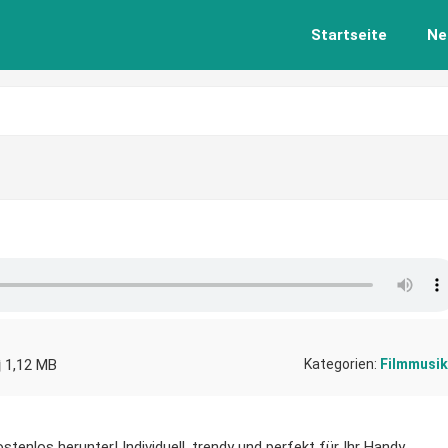
Startseite
Ne
1,12 MB
Kategorien:
Filmmusik
stenlos herunter! Individuell, trendy und perfekt für Ihr Handy.