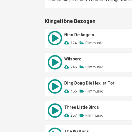
Klingeltöne Bezogen
Nino De Angelo
124
Filmmusik
Wilsberg
246
Filmmusik
Ding Dong Die Hex Ist Tot
455
Filmmusik
Three Little Birds
257
Filmmusik
The Waltons