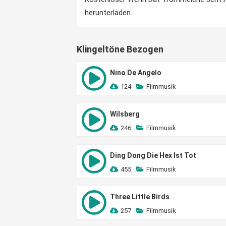
herunterladen.
Klingeltöne Bezogen
Nino De Angelo
124
Filmmusik
Wilsberg
246
Filmmusik
Ding Dong Die Hex Ist Tot
455
Filmmusik
Three Little Birds
257
Filmmusik