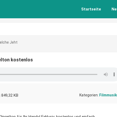
Startseite
Ne
lche Jeht
lton kostenlos
849,32 KB
Kategorien:
Filmmusik
ngelton für Ihr Handy! Exklusiv, kostenlos und einfach