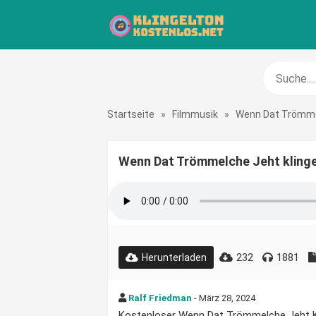
Startseite
»
Filmmusik
»
Wenn Dat Trömme
Wenn Dat Trömmelche Jeht klinge
232
1881
Herunterladen
Ralf Friedman
- März 28, 2024
Kostenloser Wenn Dat Trömmelche Jeht Kli