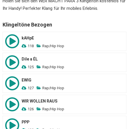
Holen Sie sich den WER MACHT PARA 3 Klingelton kostenlos für
Ihr Handy! Perfekter Klang für Ihr mobiles Erlebnis.
Klingeltöne Bezogen
kAHpE
118
Rap/Hip Hop
Dile a ÉL
125
Rap/Hip Hop
EWIG
127
Rap/Hip Hop
WIR WOLLEN RAUS
126
Rap/Hip Hop
PPP