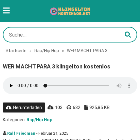
Startseite
»
Rap/Hip Hop
»
WER MACHT PARA 3
WER MACHT PARA 3 klingelton kostenlos
103
632
925,85 KB
Herunterladen
Kategorien:
Rap/Hip Hop
Ralf Friedman
- Februar 21, 2025