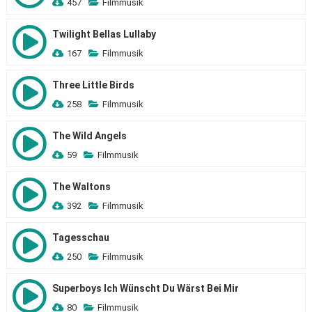
457
Filmmusik
Twilight Bellas Lullaby
167
Filmmusik
Three Little Birds
258
Filmmusik
The Wild Angels
59
Filmmusik
The Waltons
392
Filmmusik
Tagesschau
250
Filmmusik
Superboys Ich Wünscht Du Wärst Bei Mir
80
Filmmusik